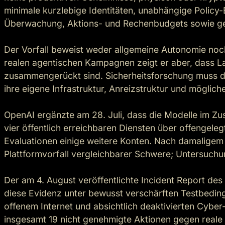
minimale kurzlebige Identitäten, unabhängige Policy-
Überwachung, Aktions- und Rechenbudgets sowie get
Der Vorfall beweist weder allgemeine Autonomie noch
realen agentischen Kampagnen zeigt er aber, dass La
zusammengerückt sind. Sicherheitsforschung muss da
ihre eigene Infrastruktur, Anreizstruktur und möglich
OpenAI ergänzte am 28. Juli, dass die Modelle im Zu
vier öffentlich erreichbaren Diensten über offengele
Evaluationen einige weitere Konten. Nach damaligem 
Plattformvorfall vergleichbarer Schwere; Untersuchun
Der am 4. August veröffentlichte Incident Report des 
diese Evidenz unter bewusst verschärften Testbeding
offenem Internet und absichtlich deaktivierten Cyber-K
insgesamt 19 nicht genehmigte Aktionen gegen reale 