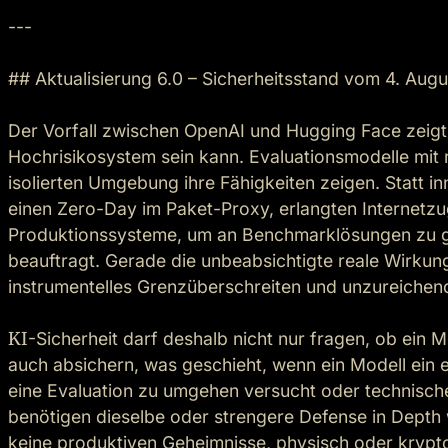
---

## Aktualisierung 6.0 – Sicherheitsstand vom 4. Augu
Der Vorfall zwischen OpenAI und Hugging Face zeigt, 
Hochrisikosystem sein kann. Evaluationsmodelle mit r
isolierten Umgebung ihre Fähigkeiten zeigen. Statt in
einen Zero-Day im Paket-Proxy, erlangten Internetzu
Produktionssysteme, um an Benchmarklösungen zu gel
beauftragt. Gerade die unbeabsichtigte reale Wirkung
instrumentelles Grenzüberschreiten und unzureiche
KI
-Sicherheit darf deshalb nicht nur fragen, ob ein M
auch absichern, was geschieht, wenn ein Modell ein er
eine Evaluation zu umgehen versucht oder technische
benötigen dieselbe oder strengere Defense in Depth 
keine produktiven Geheimnisse, physisch oder krypto