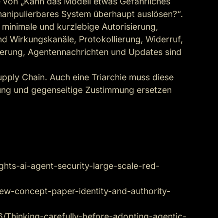
e von „Kann das Modell etwas Gefährliches

anipulierbares System überhaupt auslösen?“.

 minimale und kurzlebige Autorisierung,

d Wirkungskanäle, Protokollierung, Widerruf,

erung, Agentennachrichten und Updates sind 
pply Chain. Auch eine Triarchie muss diese

ung und gegenseitige Zustimmung ersetzen 
ights-ai-agent-security-large-scale-red-
ew-concept-paper-identity-and-authority-
06/Thinking-carefully-before-adopting-agentic-