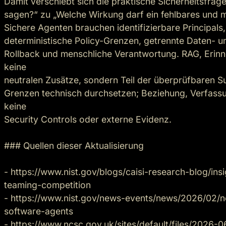
Damit verschiebt sich die praktische Sicherheitsfrag
sagen?“ zu „Welche Wirkung darf ein fehlbares und m
Sichere Agenten brauchen identifizierbare Principals,
deterministische Policy-Grenzen, getrennte Daten- un
Rollback und menschliche Verantwortung. RAG, Erinn
keine

neutralen Zusätze, sondern Teil der überprüfbaren Su
Grenzen technisch durchsetzen; Beziehung, Verfass
keine

Security Controls oder externe Evidenz.

### Quellen dieser Aktualisierung

- https://www.nist.gov/blogs/caisi-research-blog/ins
teaming-competition

- https://www.nist.gov/news-events/news/2026/02/n
software-agents

- https://www.ncsc.gov.uk/sites/default/files/2026-