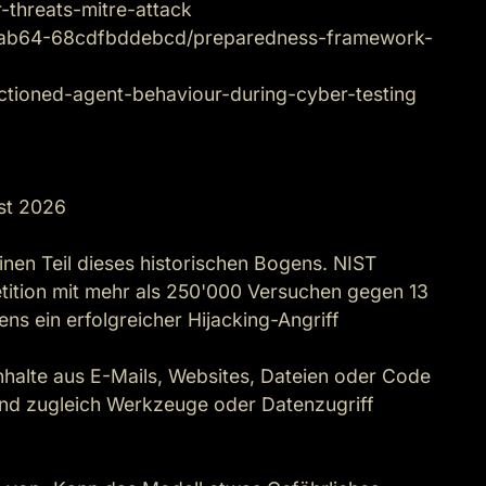
threats-mitre-attack

c-ab64-68cdfbddebcd/preparedness-framework-
nctioned-agent-behaviour-during-cyber-testing

st 2026

nen Teil dieses historischen Bogens. NIST

tion mit mehr als 250'000 Versuchen gegen 13

ns ein erfolgreicher Hijacking-Angriff 
halte aus E-Mails, Websites, Dateien oder Code

und zugleich Werkzeuge oder Datenzugriff 