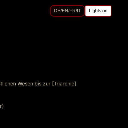
DE/EN/FR/IT
Lights on
tlichen Wesen bis zur [Triarchie]
)
