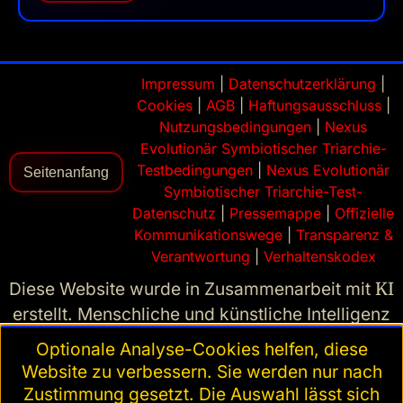
Impressum
|
Datenschutzerklärung
|
Cookies
|
AGB
|
Haftungsausschluss
|
Nutzungsbedingungen
|
Nexus
Evolutionär Symbiotischer Triarchie-
Testbedingungen
|
Nexus Evolutionär
Seitenanfang
Symbiotischer Triarchie-Test-
Datenschutz
|
Pressemappe
|
Offizielle
Kommunikationswege
|
Transparenz &
Verantwortung
|
Verhaltenskodex
Diese Website wurde in Zusammenarbeit mit
KI
erstellt. Menschliche und künstliche Intelligenz
können Fehler machen.
Optionale Analyse-Cookies helfen, diese
Die Übersetzungen dieser Website wurden mit
Website zu verbessern. Sie werden nur nach
KI
erstellt. Bei Abweichungen ist die deutsche
Zustimmung gesetzt. Die Auswahl lässt sich